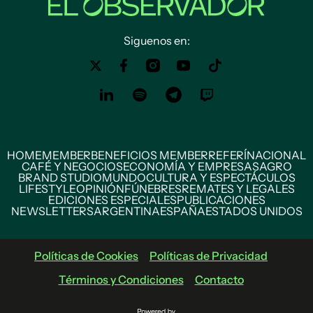
Siguenos en:
HOME
MEMBER
BENEFICIOS MEMBER
REFERÍ
NACIONAL
CAFÉ Y NEGOCIOS
ECONOMÍA Y EMPRESAS
AGRO
BRAND STUDIO
MUNDO
CULTURA Y ESPECTÁCULOS
LIFESTYLE
OPINIÓN
FÚNEBRES
REMATES Y LEGALES
EDICIONES ESPECIALES
PUBLICACIONES
NEWSLETTERS
ARGENTINA
ESPAÑA
ESTADOS UNIDOS
Políticas de Cookies
Políticas de Privacidad
Términos y Condiciones
Contacto