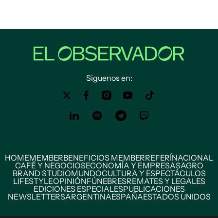
Siguenos en:
HOME
MEMBER
BENEFICIOS MEMBER
REFERÍ
NACIONAL
CAFÉ Y NEGOCIOS
ECONOMÍA Y EMPRESAS
AGRO
BRAND STUDIO
MUNDO
CULTURA Y ESPECTÁCULOS
LIFESTYLE
OPINIÓN
FÚNEBRES
REMATES Y LEGALES
EDICIONES ESPECIALES
PUBLICACIONES
NEWSLETTERS
ARGENTINA
ESPAÑA
ESTADOS UNIDOS