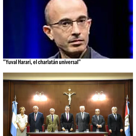
"Yuval Harari, el charlatán universal"