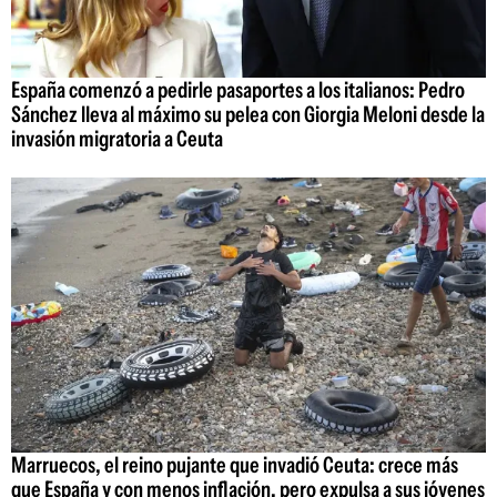
España comenzó a pedirle pasaportes a los italianos: Pedro
Sánchez lleva al máximo su pelea con Giorgia Meloni desde la
invasión migratoria a Ceuta
Marruecos, el reino pujante que invadió Ceuta: crece más
que España y con menos inflación, pero expulsa a sus jóvenes