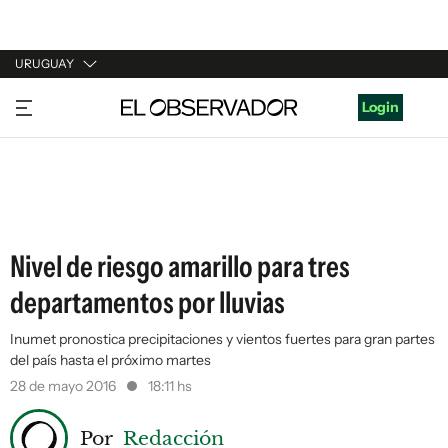
URUGUAY
URUGUAY
Login
ARGENTINA
ESPAÑA
ESTADOS UNIDOS
Nivel de riesgo amarillo para tres
departamentos por lluvias
Inumet pronostica precipitaciones y vientos fuertes para gran partes
del país hasta el próximo martes
28 de mayo 2016
18:11 hs
Por
Redacción