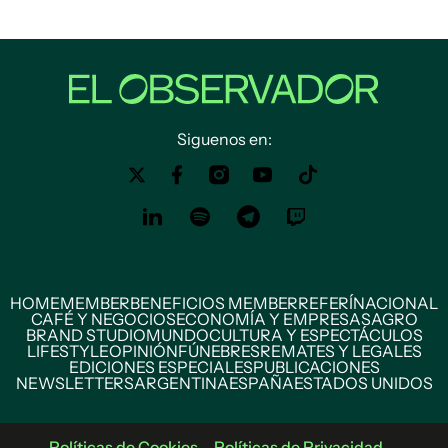
Siguenos en:
HOME
MEMBER
BENEFICIOS MEMBER
REFERÍ
NACIONAL
CAFÉ Y NEGOCIOS
ECONOMÍA Y EMPRESAS
AGRO
BRAND STUDIO
MUNDO
CULTURA Y ESPECTÁCULOS
LIFESTYLE
OPINIÓN
FÚNEBRES
REMATES Y LEGALES
EDICIONES ESPECIALES
PUBLICACIONES
NEWSLETTERS
ARGENTINA
ESPAÑA
ESTADOS UNIDOS
Políticas de Cookies
Políticas de Privacidad