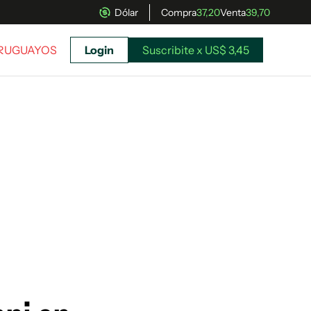
Dólar
Compra
37,20
Venta
39,70
URUGUAYOS
Login
Suscribite x US$ 3,45
uscríbete ahora a El Observador y elegí hasta
donde llegar.
Suscribite x US$ 3,45