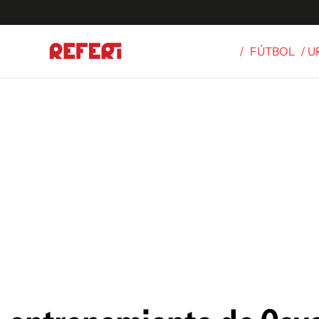
/
FÚTBOL
/ 
Olímpicos
S
tbol
g
ortivo