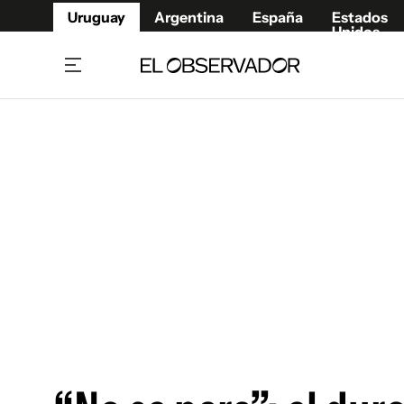
Uruguay
Argentina
España
Estados
Unidos
Home
Juegos 
Referí
Rugby
Fútbol
Básque
Mundial 2026
Tenis
Resultados Deportivos
Runnin
Fútbol internacional
Polidep
Copa Libertadores
Motor