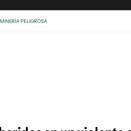
 MINERÍA PELIGROSA
e
S
n
es
Siguenos en:
 y Legales
es especiales
ciones
ters
ina
 Unidos