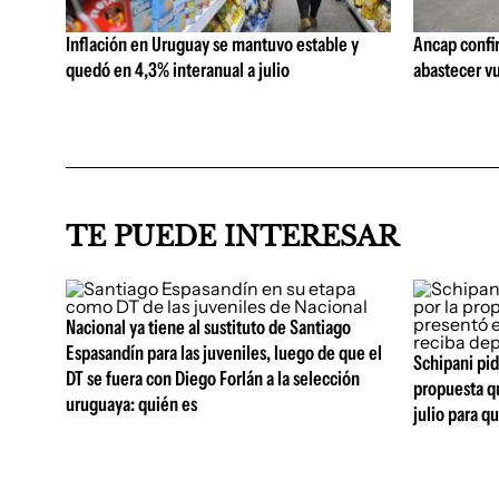
Inflación en Uruguay se mantuvo estable y
Ancap confi
quedó en 4,3% interanual a julio
abastecer vu
TE PUEDE INTERESAR
Nacional ya tiene al sustituto de Santiago
Espasandín para las juveniles, luego de que el
Schipani pid
DT se fuera con Diego Forlán a la selección
propuesta q
uruguaya: quién es
julio para q