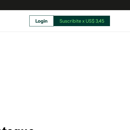
Login
Suscribite x US$ 3,45
uscríbete ahora a El Observador y elegí hasta
donde llegar.
Suscribite x US$ 3,45