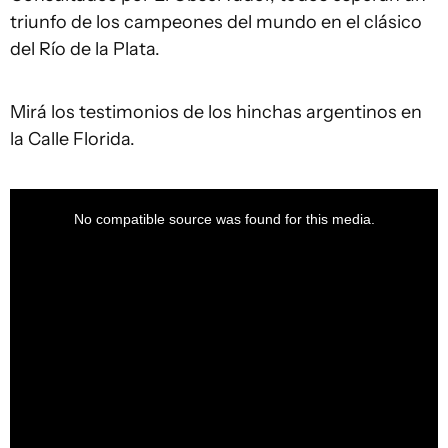
triunfo de los campeones del mundo en el clásico
del Río de la Plata.
Mirá los testimonios de los hinchas argentinos en
la Calle Florida.
This
is
a
No compatible source was found for this media.
modal
window.
This
is