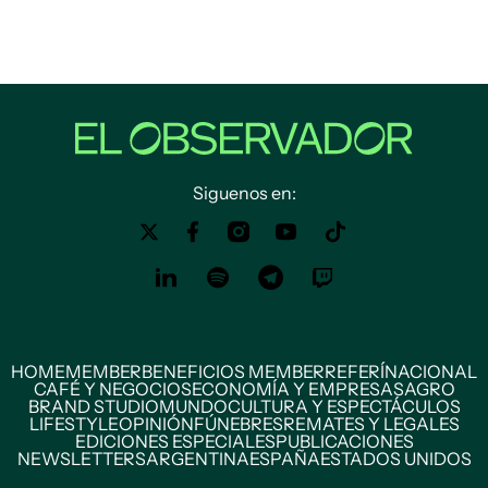
Siguenos en:
HOME
MEMBER
BENEFICIOS MEMBER
REFERÍ
NACIONAL
CAFÉ Y NEGOCIOS
ECONOMÍA Y EMPRESAS
AGRO
BRAND STUDIO
MUNDO
CULTURA Y ESPECTÁCULOS
LIFESTYLE
OPINIÓN
FÚNEBRES
REMATES Y LEGALES
EDICIONES ESPECIALES
PUBLICACIONES
NEWSLETTERS
ARGENTINA
ESPAÑA
ESTADOS UNIDOS