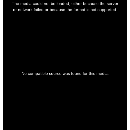
a
The media could not be loaded, either because the server
modal
window.
or network failed or because the format is not supported.
This
is
a
No compatible source was found for this media.
modal
window.