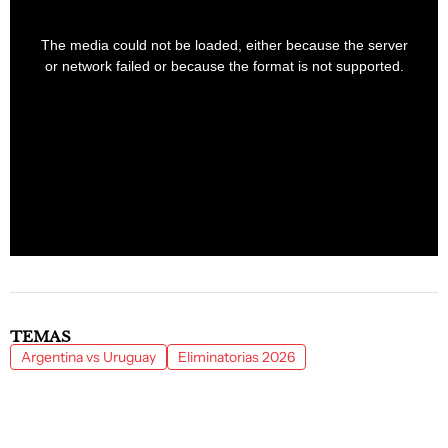
This
is
a
The media could not be loaded, either because the server
modal
window.
or network failed or because the format is not supported.
TEMAS
Argentina vs Uruguay
Eliminatorias 2026