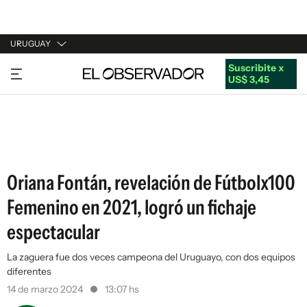
URUGUAY
Suscribite x
URUGUAY
US$ 3,45
ARGENTINA
ESPAÑA
ESTADOS UNIDOS
Oriana Fontán, revelación de Fútbolx100
Femenino en 2021, logró un fichaje
espectacular
La zaguera fue dos veces campeona del Uruguayo, con dos equipos
diferentes
14 de marzo 2024
13:07 hs