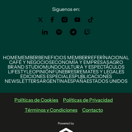
Siguenos en:
HOME
MEMBER
BENEFICIOS MEMBER
REFERÍ
NACIONAL
CAFÉ Y NEGOCIOS
ECONOMÍA Y EMPRESAS
AGRO
BRAND STUDIO
MUNDO
CULTURA Y ESPECTÁCULOS
LIFESTYLE
OPINIÓN
FÚNEBRES
REMATES Y LEGALES
EDICIONES ESPECIALES
PUBLICACIONES
NEWSLETTERS
ARGENTINA
ESPAÑA
ESTADOS UNIDOS
Políticas de Cookies
Políticas de Privacidad
Términos y Condiciones
Contacto