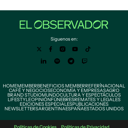
Siguenos en:
HOME
MEMBER
BENEFICIOS MEMBER
REFERÍ
NACIONAL
CAFÉ Y NEGOCIOS
ECONOMÍA Y EMPRESAS
AGRO
BRAND STUDIO
MUNDO
CULTURA Y ESPECTÁCULOS
LIFESTYLE
OPINIÓN
FÚNEBRES
REMATES Y LEGALES
EDICIONES ESPECIALES
PUBLICACIONES
NEWSLETTERS
ARGENTINA
ESPAÑA
ESTADOS UNIDOS
Políticas de Cookies
Políticas de Privacidad