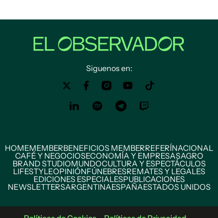
Siguenos en:
HOME
MEMBER
BENEFICIOS MEMBER
REFERÍ
NACIONAL
CAFÉ Y NEGOCIOS
ECONOMÍA Y EMPRESAS
AGRO
BRAND STUDIO
MUNDO
CULTURA Y ESPECTÁCULOS
LIFESTYLE
OPINIÓN
FÚNEBRES
REMATES Y LEGALES
EDICIONES ESPECIALES
PUBLICACIONES
NEWSLETTERS
ARGENTINA
ESPAÑA
ESTADOS UNIDOS