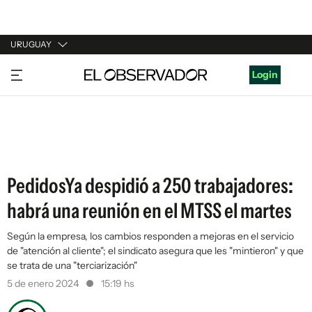
URUGUAY
URUGUAY
Login
ARGENTINA
ESPAÑA
ESTADOS UNIDOS
PedidosYa despidió a 250 trabajadores:
habrá una reunión en el MTSS el martes
Según la empresa, los cambios responden a mejoras en el servicio
de "atención al cliente"; el sindicato asegura que les "mintieron" y que
se trata de una "terciarización"
5 de enero 2024
15:19 hs