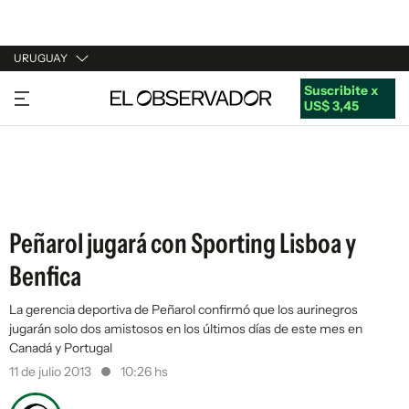
URUGUAY
Suscribite x
URUGUAY
US$ 3,45
ARGENTINA
ESPAÑA
ESTADOS UNIDOS
Peñarol jugará con Sporting Lisboa y
Benfica
La gerencia deportiva de Peñarol confirmó que los aurinegros
jugarán solo dos amistosos en los últimos días de este mes en
Canadá y Portugal
11 de julio 2013
10:26 hs