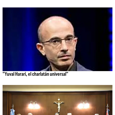
"Yuval Harari, el charlatán universal"