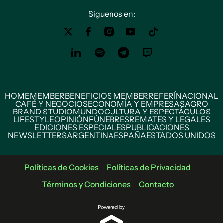
Siguenos en:
HOME
MEMBER
BENEFICIOS MEMBER
REFERÍ
NACIONAL
CAFÉ Y NEGOCIOS
ECONOMÍA Y EMPRESAS
AGRO
BRAND STUDIO
MUNDO
CULTURA Y ESPECTÁCULOS
LIFESTYLE
OPINIÓN
FÚNEBRES
REMATES Y LEGALES
EDICIONES ESPECIALES
PUBLICACIONES
NEWSLETTERS
ARGENTINA
ESPAÑA
ESTADOS UNIDOS
Políticas de Cookies
Políticas de Privacidad
Términos y Condiciones
Contacto