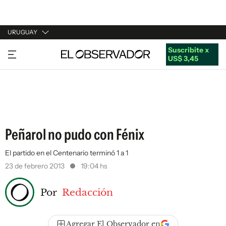
URUGUAY
Suscribite x
URUGUAY
US$ 3,45
ARGENTINA
ESPAÑA
ESTADOS UNIDOS
Peñarol no pudo con Fénix
El partido en el Centenario terminó 1 a 1
23 de febrero 2013
19:04 hs
Por
Redacción
Agregar El Observador en