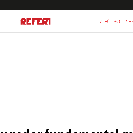
/
FÚTBOL
/ 
Olímpicos
S
tbol
g
ortivo