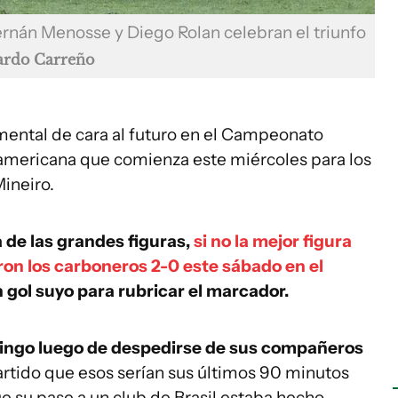
ernán Menosse y Diego Rolan celebran el triunfo
ardo Carreño
amental de cara al futuro en el Campeonato
mericana que comienza este miércoles para los
ineiro.
 de las grandes figuras,
si no la mejor figura
ron los carboneros 2-0 este sábado en el
 gol suyo para rubricar el marcador.
omingo luego de despedirse de sus compañeros
artido que esos serían sus últimos 90 minutos
e su pase a un club de Brasil estaba hecho,