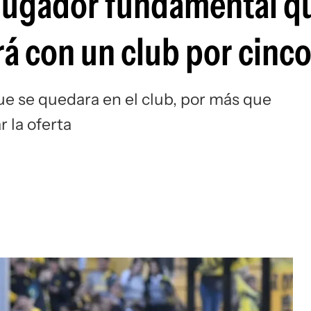
 jugador fundamental q
Si
ará con un club por cinc
ue se quedara en el club, por más que
r la oferta