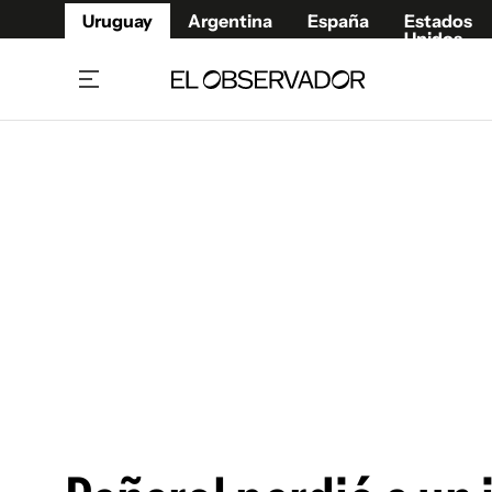
Uruguay
Argentina
España
Estados
Unidos
Home
Juegos 
Referí
Rugby
Fútbol
Básque
Mundial 2026
Tenis
Resultados Deportivos
Runnin
Fútbol internacional
Polidep
Copa Libertadores
Motor