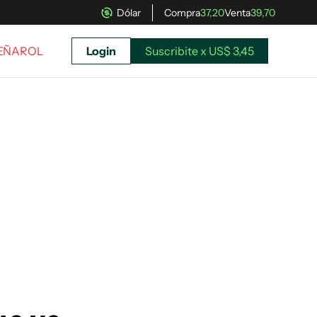
Dólar
Compra
37,20
Venta
39,70
PEÑAROL
Login
Suscribite x US$ 3,45
uscríbete ahora a El Observador y elegí hasta
donde llegar.
Suscribite x US$ 3,45