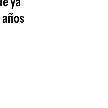
ue ya
guenos en:
o años