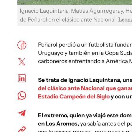
Ignacio Laquintana, Matías Aguirregaray, H
de Peñarol en el clásico ante Nacional
Leon
Peñarol perdió a un futbolista fund
Uruguayo y también en la Copa Suda
carboneros enfrentando a América M
Se trata de Ignacio Laquintana, una
del clásico ante Nacional que gana
Estadio Campeón del Siglo
y con un
El extremo, quien ya viajó este d
en Los Aromos,
ya sabía antes del p
con la casaca mirasol, pero pese a qu