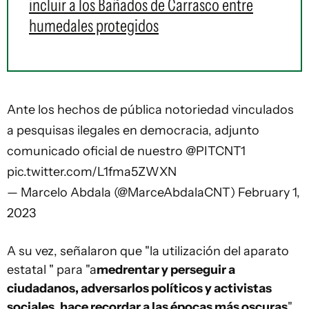
incluir a los Bañados de Carrasco entre
humedales protegidos
Ante los hechos de pública notoriedad vinculados
a pesquisas ilegales en democracia, adjunto
comunicado oficial de nuestro
@PITCNT1
pic.twitter.com/L1fma5ZWXN
— Marcelo Abdala (@MarceAbdalaCNT)
February 1,
2023
A su vez, señalaron que "la utilización del aparato
estatal " para "a
medrentar y perseguir a
ciudadanos, adversarlos políticos y activistas
sociales, hace recordar a las épocas más oscuras
"