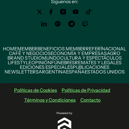
Siguenos en:
HOME
MEMBER
BENEFICIOS MEMBER
REFERÍ
NACIONAL
CAFÉ Y NEGOCIOS
ECONOMÍA Y EMPRESAS
AGRO
BRAND STUDIO
MUNDO
CULTURA Y ESPECTÁCULOS
LIFESTYLE
OPINIÓN
FÚNEBRES
REMATES Y LEGALES
EDICIONES ESPECIALES
PUBLICACIONES
NEWSLETTERS
ARGENTINA
ESPAÑA
ESTADOS UNIDOS
Políticas de Cookies
Políticas de Privacidad
Términos y Condiciones
Contacto