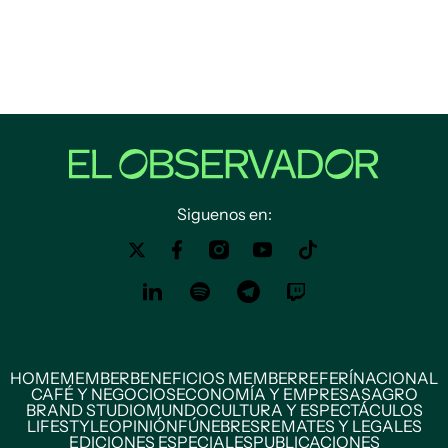
Siguenos en:
HOME
MEMBER
BENEFICIOS MEMBER
REFERÍ
NACIONAL
CAFÉ Y NEGOCIOS
ECONOMÍA Y EMPRESAS
AGRO
BRAND STUDIO
MUNDO
CULTURA Y ESPECTÁCULOS
LIFESTYLE
OPINIÓN
FÚNEBRES
REMATES Y LEGALES
EDICIONES ESPECIALES
PUBLICACIONES