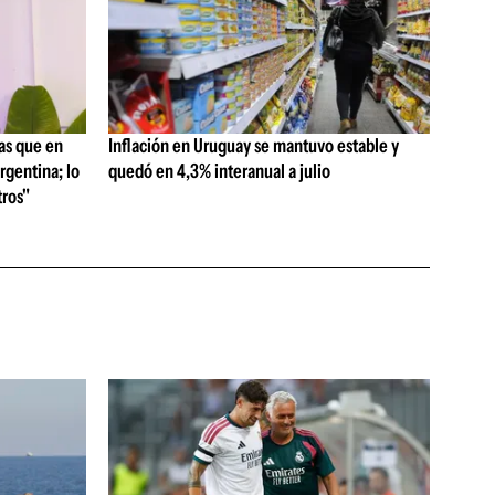
as que en
Inflación en Uruguay se mantuvo estable y
rgentina; lo
quedó en 4,3% interanual a julio
ros"