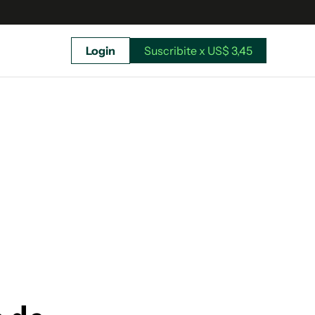
Login
Suscribite x US$ 3,45
uscríbete ahora a El Observador y elegí hasta
donde llegar.
Suscribite x US$ 3,45