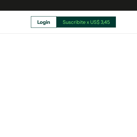
Login
Suscribite x US$ 3,45
uscríbete ahora a El Observador y elegí hasta
donde llegar.
Suscribite x US$ 3,45