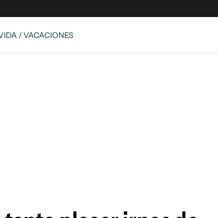
 VIDA / VACACIONES
e
S
n
es
Siguenos en:
 y Legales
es especiales
ciones
ters
ina
 Unidos