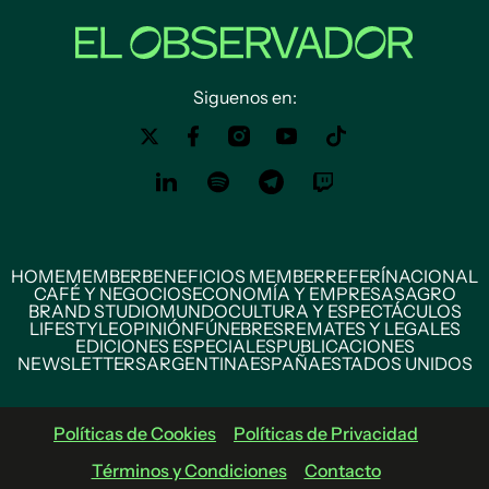
Siguenos en:
HOME
MEMBER
BENEFICIOS MEMBER
REFERÍ
NACIONAL
CAFÉ Y NEGOCIOS
ECONOMÍA Y EMPRESAS
AGRO
BRAND STUDIO
MUNDO
CULTURA Y ESPECTÁCULOS
LIFESTYLE
OPINIÓN
FÚNEBRES
REMATES Y LEGALES
EDICIONES ESPECIALES
PUBLICACIONES
NEWSLETTERS
ARGENTINA
ESPAÑA
ESTADOS UNIDOS
Políticas de Cookies
Políticas de Privacidad
Términos y Condiciones
Contacto