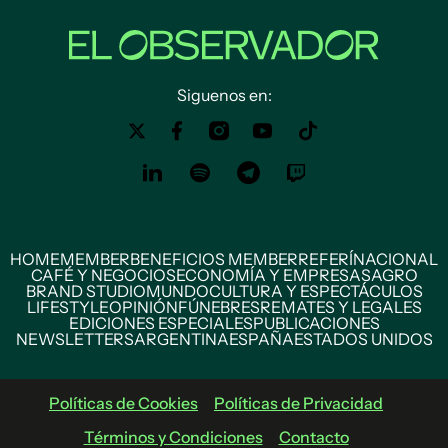
Siguenos en:
HOME
MEMBER
BENEFICIOS MEMBER
REFERÍ
NACIONAL
CAFÉ Y NEGOCIOS
ECONOMÍA Y EMPRESAS
AGRO
BRAND STUDIO
MUNDO
CULTURA Y ESPECTÁCULOS
LIFESTYLE
OPINIÓN
FÚNEBRES
REMATES Y LEGALES
EDICIONES ESPECIALES
PUBLICACIONES
NEWSLETTERS
ARGENTINA
ESPAÑA
ESTADOS UNIDOS
Políticas de Cookies
Políticas de Privacidad
Términos y Condiciones
Contacto