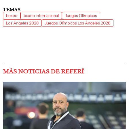
TEMAS
boxeo
boxeo internacional
Juegos Olímpicos
Los Ángeles 2028
Juegos Olímpicos Los Ángeles 2028
MÁS NOTICIAS DE REFERÍ