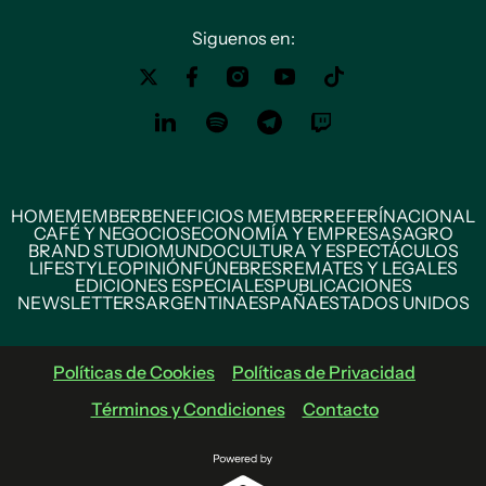
Siguenos en:
HOME
MEMBER
BENEFICIOS MEMBER
REFERÍ
NACIONAL
CAFÉ Y NEGOCIOS
ECONOMÍA Y EMPRESAS
AGRO
BRAND STUDIO
MUNDO
CULTURA Y ESPECTÁCULOS
LIFESTYLE
OPINIÓN
FÚNEBRES
REMATES Y LEGALES
EDICIONES ESPECIALES
PUBLICACIONES
NEWSLETTERS
ARGENTINA
ESPAÑA
ESTADOS UNIDOS
Políticas de Cookies
Políticas de Privacidad
Términos y Condiciones
Contacto