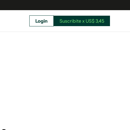
Login
Suscribite x US$ 3,45
uscríbete ahora a El Observador y elegí hasta
donde llegar.
Suscribite x US$ 3,45