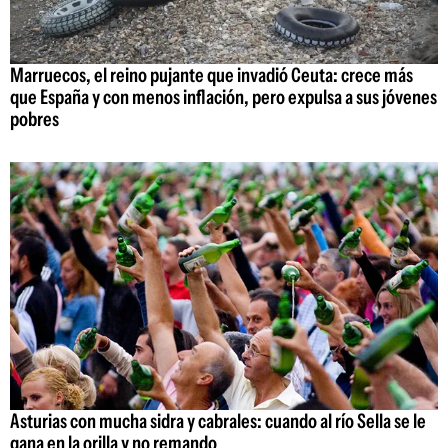
Marruecos, el reino pujante que invadió Ceuta: crece más
que España y con menos inflación, pero expulsa a sus jóvenes
pobres
Asturias con mucha sidra y cabrales: cuando al río Sella se le
gana en la orilla y no remando