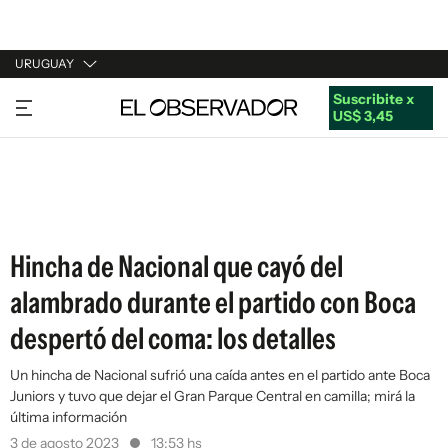
URUGUAY
Suscribite x
URUGUAY
US$ 3,45
ARGENTINA
ESPAÑA
ESTADOS UNIDOS
Hincha de Nacional que cayó del
alambrado durante el partido con Boca
despertó del coma: los detalles
Un hincha de Nacional sufrió una caída antes en el partido ante Boca
Juniors y tuvo que dejar el Gran Parque Central en camilla; mirá la
última información
3 de agosto 2023
13:53 hs