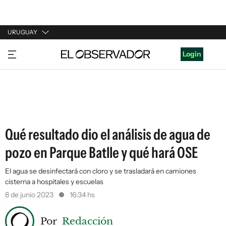
URUGUAY
URUGUAY
Login
ARGENTINA
ESPAÑA
ESTADOS UNIDOS
Qué resultado dio el análisis de agua de
pozo en Parque Batlle y qué hará OSE
El agua se desinfectará con cloro y se trasladará en camiones
cisterna a hospitales y escuelas
8 de junio 2023
16:34 hs
Por
Redacción