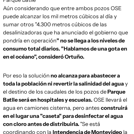
Parque Batlle
Aún considerando que entre ambos pozos OSE
puede alcanzar los mil metros cúbicos al día y
sumar otros "4.300 metros cúbicos de las
desalinizadoras que ha anunciado el gobierno que
pondría en operación
" no se llega a los niveles de
consumo total diarios. "Hablamos de una gota en
en el océano", consideró Ortuño.
Por eso la solución
no alcanza para abastecer a
toda la población ni revertir la salinidad del agua
y
el destino de los caudales de los pozos de
Parque
Batlle será en hospitales y escuelas.
OSE llevará el
agua en camiones cisterna, pero antes
construirá
en el lugar una "caseta" para desinfectar el agua
con cloro antes de distribuirla.
"Se está
coordinando con la
Intendencia de Montevideo
la