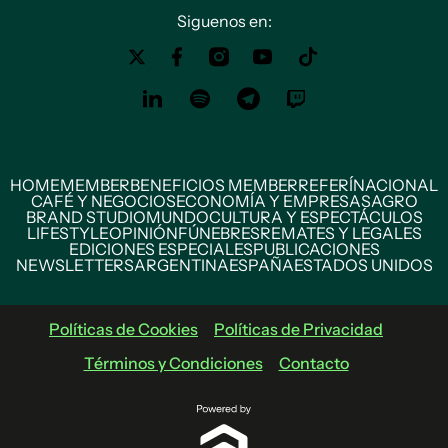
Siguenos en:
HOME
MEMBER
BENEFICIOS MEMBER
REFERÍ
NACIONAL
CAFÉ Y NEGOCIOS
ECONOMÍA Y EMPRESAS
AGRO
BRAND STUDIO
MUNDO
CULTURA Y ESPECTÁCULOS
LIFESTYLE
OPINIÓN
FÚNEBRES
REMATES Y LEGALES
EDICIONES ESPECIALES
PUBLICACIONES
NEWSLETTERS
ARGENTINA
ESPAÑA
ESTADOS UNIDOS
Políticas de Cookies
Políticas de Privacidad
Términos y Condiciones
Contacto