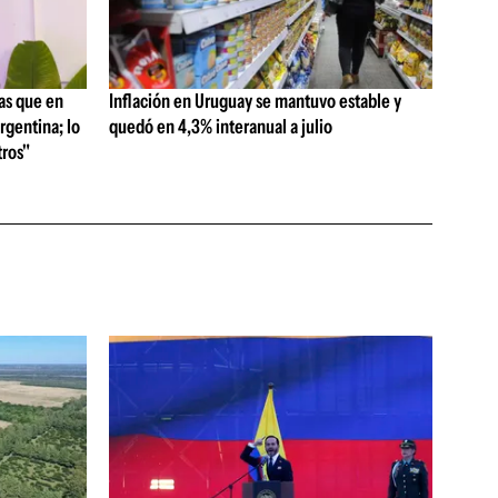
as que en
Inflación en Uruguay se mantuvo estable y
rgentina; lo
quedó en 4,3% interanual a julio
ros"