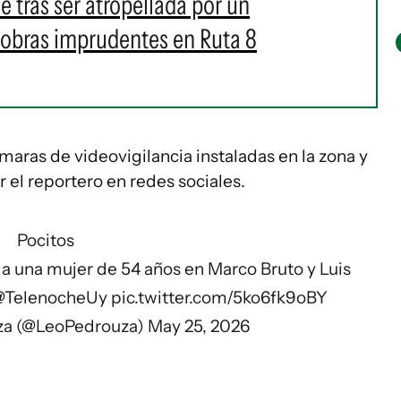
 tras ser atropellada por un
iobras imprudentes en Ruta 8
maras de videovigilancia instaladas en la zona y
el reportero en redes sociales.
Pocitos
 a una mujer de 54 años en Marco Bruto y Luis
@TelenocheUy
pic.twitter.com/5ko6fk9oBY
za (@LeoPedrouza)
May 25, 2026