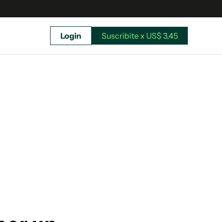
Login
Suscribite x US$ 3,45
uscríbete ahora a El Observador y elegí hasta
donde llegar.
Suscribite x US$ 3,45