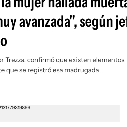
 la mujer hallada muert
muy avanzada", según je
do
tor Trezza, confirmó que existen elementos
nte que se registró esa madrugada