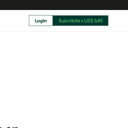
Login
Suscribite x US$ 3,45
uscríbete ahora a El Observador y elegí hasta
donde llegar.
Suscribite x US$ 3,45