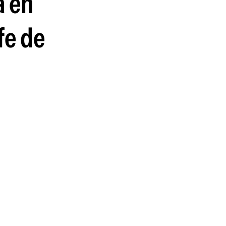
a en
fe de