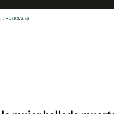
L
/ POLICIALES
e
S
n
es
Siguenos en:
 y Legales
es especiales
ciones
ters
ina
 Unidos