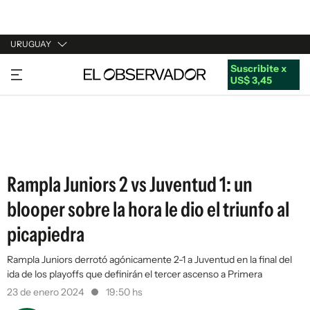
URUGUAY
Suscribite x
URUGUAY
US$ 3,45
ARGENTINA
ESPAÑA
ESTADOS UNIDOS
Rampla Juniors 2 vs Juventud 1: un
blooper sobre la hora le dio el triunfo al
picapiedra
Rampla Juniors derrotó agónicamente 2-1 a Juventud en la final del
ida de los playoffs que definirán el tercer ascenso a Primera
23 de enero 2024
19:50 hs