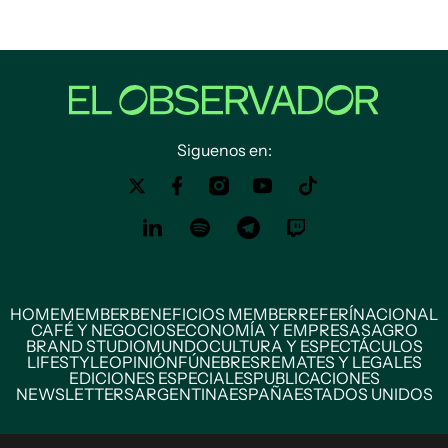
Siguenos en:
HOME
MEMBER
BENEFICIOS MEMBER
REFERÍ
NACIONAL
CAFÉ Y NEGOCIOS
ECONOMÍA Y EMPRESAS
AGRO
BRAND STUDIO
MUNDO
CULTURA Y ESPECTÁCULOS
LIFESTYLE
OPINIÓN
FÚNEBRES
REMATES Y LEGALES
EDICIONES ESPECIALES
PUBLICACIONES
NEWSLETTERS
ARGENTINA
ESPAÑA
ESTADOS UNIDOS