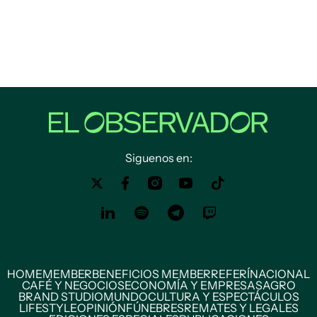
Siguenos en:
HOME
MEMBER
BENEFICIOS MEMBER
REFERÍ
NACIONAL
CAFÉ Y NEGOCIOS
ECONOMÍA Y EMPRESAS
AGRO
BRAND STUDIO
MUNDO
CULTURA Y ESPECTÁCULOS
LIFESTYLE
OPINIÓN
FÚNEBRES
REMATES Y LEGALES