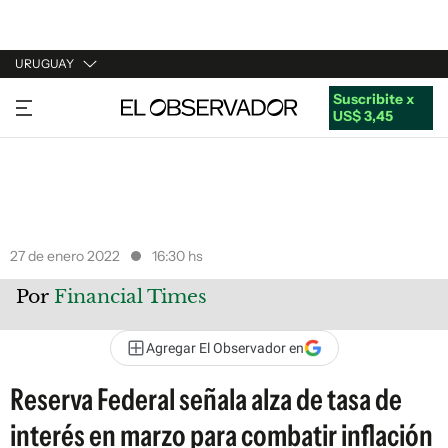
URUGUAY
Suscribite x
URUGUAY
US$ 3,45
ARGENTINA
ESPAÑA
ESTADOS UNIDOS
27 de enero 2022
16:30 hs
Por
Financial Times
Agregar El Observador en
Reserva Federal señala alza de tasa de
interés en marzo para combatir inflación