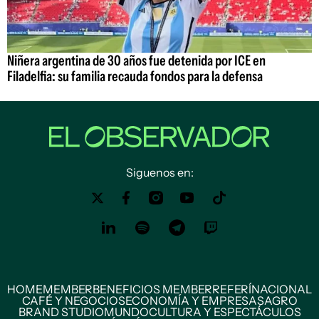
Niñera argentina de 30 años fue detenida por ICE en
Filadelfia: su familia recauda fondos para la defensa
Siguenos en:
HOME
MEMBER
BENEFICIOS MEMBER
REFERÍ
NACIONAL
CAFÉ Y NEGOCIOS
ECONOMÍA Y EMPRESAS
AGRO
BRAND STUDIO
MUNDO
CULTURA Y ESPECTÁCULOS