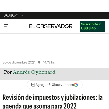
URUGUAY
Suscribite x
URUGUAY
US$ 3,45
ARGENTINA
ESPAÑA
ESTADOS UNIDOS
30 de diciembre 2021
14:19 hs
Por
Andrés Oyhenard
Agregar El Observador en
Revisión de impuestos y jubilaciones: la
agenda que asoma para 2022