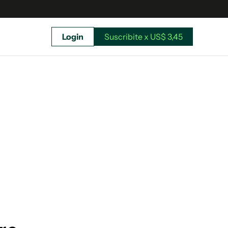
Login
Suscribite x US$ 3,45
uscríbete ahora a El Observador y elegí hasta
donde llegar.
Suscribite x US$ 3,45