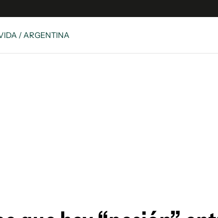
 VIDA / ARGENTINA
e
S
n
es
Siguenos en:
 y Legales
es especiales
ciones
ters
ina
 Unidos