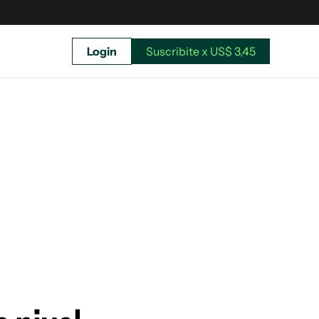
Login
Suscribite x US$ 3,45
uscríbete ahora a El Observador y elegí hasta
donde llegar.
Suscribite x US$ 3,45