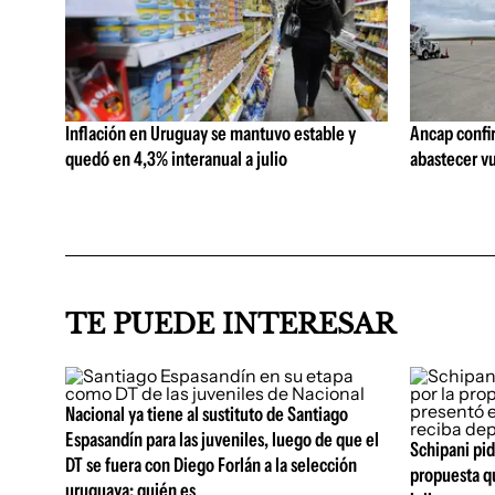
Inflación en Uruguay se mantuvo estable y
Ancap confi
quedó en 4,3% interanual a julio
abastecer vu
TE PUEDE INTERESAR
Nacional ya tiene al sustituto de Santiago
Espasandín para las juveniles, luego de que el
Schipani pid
DT se fuera con Diego Forlán a la selección
propuesta q
uruguaya: quién es