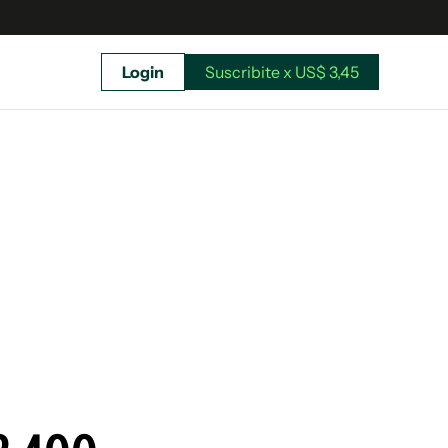
Login
Suscribite x US$ 3,45
uscríbete ahora a El Observador y elegí hasta
donde llegar.
Suscribite x US$ 3,45