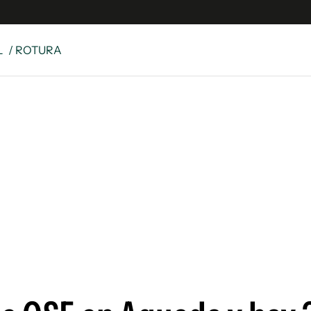
L
/ ROTURA
e
S
n
es
Siguenos en:
 y Legales
es especiales
ciones
ters
ina
 Unidos