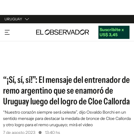
URUGUAY
Suscribite x
URUGUAY
US$ 3,45
ARGENTINA
ESPAÑA
ESTADOS UNIDOS
“¡Sí, sí, sí!”: El mensaje del entrenador de
remo argentino que se enamoró de
Uruguay luego del logro de Cloe Callorda
“Nuestro corazón siempre será celeste”, dijo Osvaldo Borchi en un
sentido mensaje para destacar la medalla de bronce de Cloe Callorda
y otro logro para el remo uruguayo; mirá el video
7 de agosto 2023
13:40 hs