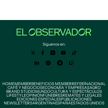
Siguenos en:
HOME
MEMBER
BENEFICIOS MEMBER
REFERÍ
NACIONAL
CAFÉ Y NEGOCIOS
ECONOMÍA Y EMPRESAS
AGRO
BRAND STUDIO
MUNDO
CULTURA Y ESPECTÁCULOS
LIFESTYLE
OPINIÓN
FÚNEBRES
REMATES Y LEGALES
EDICIONES ESPECIALES
PUBLICACIONES
NEWSLETTERS
ARGENTINA
ESPAÑA
ESTADOS UNIDOS