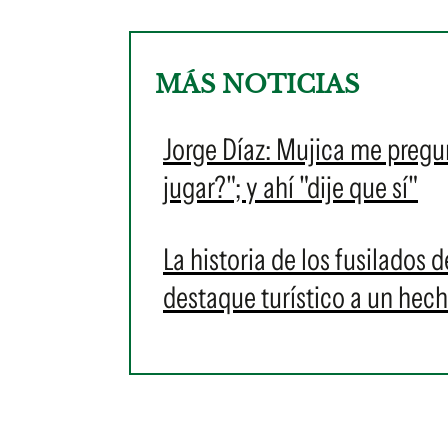
MÁS NOTICIAS
Jorge Díaz: Mujica me pregun
jugar?"; y ahí "dije que sí"
La historia de los fusilados 
destaque turístico a un hec