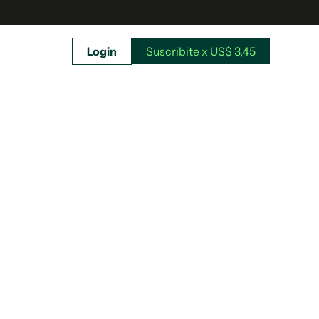
Login
Suscribite x US$ 3,45
uscríbete ahora a El Observador y elegí hasta
donde llegar.
Suscribite x US$ 3,45