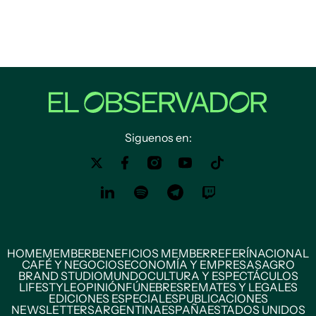
Siguenos en:
HOME
MEMBER
BENEFICIOS MEMBER
REFERÍ
NACIONAL
CAFÉ Y NEGOCIOS
ECONOMÍA Y EMPRESAS
AGRO
BRAND STUDIO
MUNDO
CULTURA Y ESPECTÁCULOS
LIFESTYLE
OPINIÓN
FÚNEBRES
REMATES Y LEGALES
EDICIONES ESPECIALES
PUBLICACIONES
NEWSLETTERS
ARGENTINA
ESPAÑA
ESTADOS UNIDOS