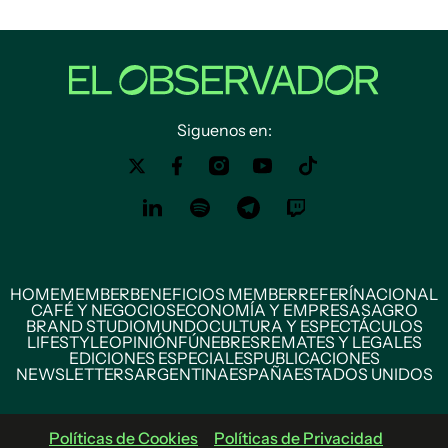
Siguenos en:
HOME
MEMBER
BENEFICIOS MEMBER
REFERÍ
NACIONAL
CAFÉ Y NEGOCIOS
ECONOMÍA Y EMPRESAS
AGRO
BRAND STUDIO
MUNDO
CULTURA Y ESPECTÁCULOS
LIFESTYLE
OPINIÓN
FÚNEBRES
REMATES Y LEGALES
EDICIONES ESPECIALES
PUBLICACIONES
NEWSLETTERS
ARGENTINA
ESPAÑA
ESTADOS UNIDOS
Políticas de Cookies
Políticas de Privacidad