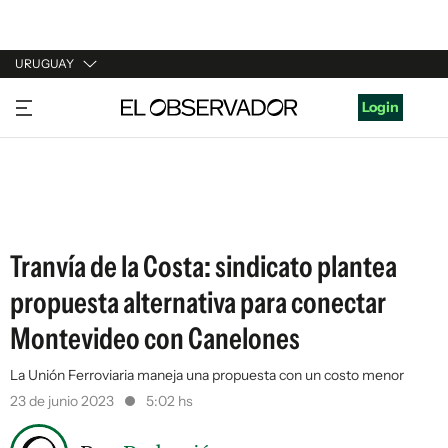
URUGUAY
URUGUAY
Login
ARGENTINA
ESPAÑA
ESTADOS UNIDOS
Tranvía de la Costa: sindicato plantea
propuesta alternativa para conectar
Montevideo con Canelones
La Unión Ferroviaria maneja una propuesta con un costo menor
23 de junio 2023
5:02 hs