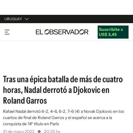
URUGUAY
Suscribite x
URUGUAY
US$ 3,45
ARGENTINA
ESPAÑA
ESTADOS UNIDOS
Tras una épica batalla de más de cuatro
horas, Nadal derrotó a Djokovic en
Roland Garros
Rafael Nadal derrotó 6-2, 4-6, 6-2, 7-6 (4) a Novak Djokovic en los
cuartos de final de Roland Garros y el español se acerca a la
conquista de 14º título en París
31 de mayo 2022
20:25 hs