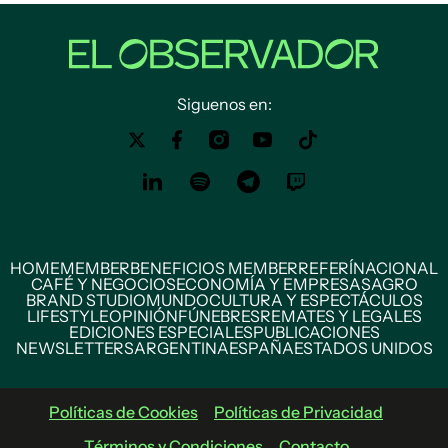
Siguenos en:
HOME
MEMBER
BENEFICIOS MEMBER
REFERÍ
NACIONAL
CAFÉ Y NEGOCIOS
ECONOMÍA Y EMPRESAS
AGRO
BRAND STUDIO
MUNDO
CULTURA Y ESPECTÁCULOS
LIFESTYLE
OPINIÓN
FÚNEBRES
REMATES Y LEGALES
EDICIONES ESPECIALES
PUBLICACIONES
NEWSLETTERS
ARGENTINA
ESPAÑA
ESTADOS UNIDOS
Políticas de Cookies
Políticas de Privacidad
Términos y Condiciones
Contacto