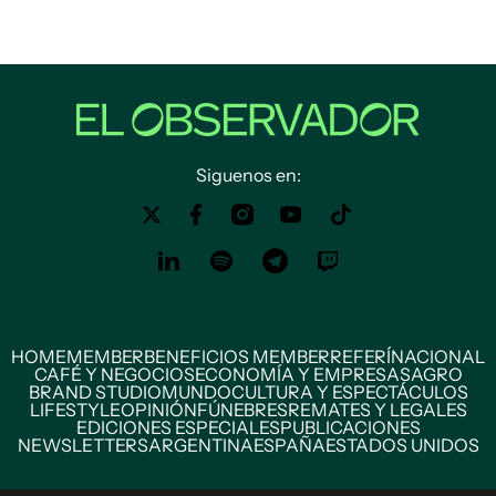
Siguenos en:
HOME
MEMBER
BENEFICIOS MEMBER
REFERÍ
NACIONAL
CAFÉ Y NEGOCIOS
ECONOMÍA Y EMPRESAS
AGRO
BRAND STUDIO
MUNDO
CULTURA Y ESPECTÁCULOS
LIFESTYLE
OPINIÓN
FÚNEBRES
REMATES Y LEGALES
EDICIONES ESPECIALES
PUBLICACIONES
NEWSLETTERS
ARGENTINA
ESPAÑA
ESTADOS UNIDOS