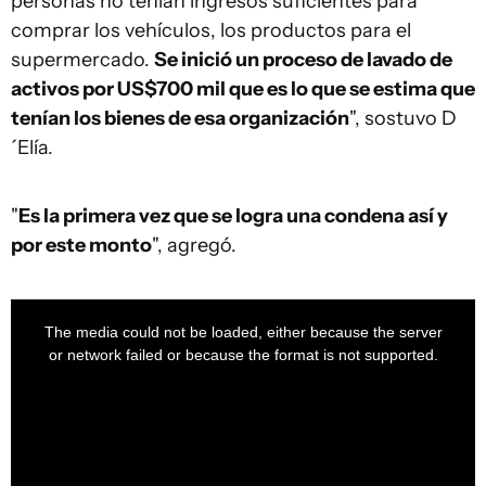
personas no tenían ingresos suficientes para
comprar los vehículos, los productos para el
supermercado.
Se inició un proceso de lavado de
activos por US$700 mil que es lo que se estima que
tenían los bienes de esa organización
", sostuvo D
´Elía.
"
Es la primera vez que se logra una condena así y
por este monto
", agregó.
This
is
a
The media could not be loaded, either because the server
modal
window.
or network failed or because the format is not supported.