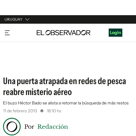
URUGUAY
URUGUAY
Login
ARGENTINA
ESPAÑA
ESTADOS UNIDOS
Una puerta atrapada en redes de pesca
reabre misterio aéreo
El buzo Héctor Bado se alista a retomar la búsqueda de más restos
11 de febrero 2013
18:10 hs
Por
Redacción