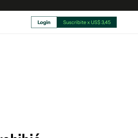
Login
Suscribite x US$ 3,45
uscríbete ahora a El Observador y elegí hasta
donde llegar.
Suscribite x US$ 3,45