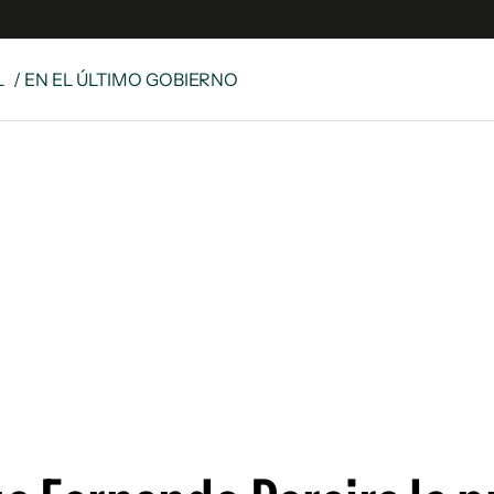
L
/ EN EL ÚLTIMO GOBIERNO
e
S
n
es
Siguenos en:
 y Legales
es especiales
ciones
ters
ina
 Unidos