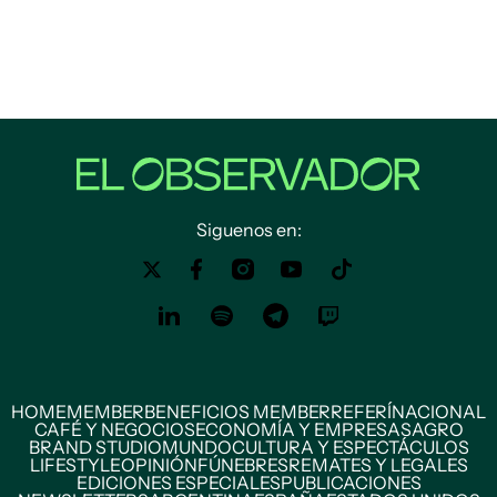
Siguenos en:
HOME
MEMBER
BENEFICIOS MEMBER
REFERÍ
NACIONAL
CAFÉ Y NEGOCIOS
ECONOMÍA Y EMPRESAS
AGRO
BRAND STUDIO
MUNDO
CULTURA Y ESPECTÁCULOS
LIFESTYLE
OPINIÓN
FÚNEBRES
REMATES Y LEGALES
EDICIONES ESPECIALES
PUBLICACIONES