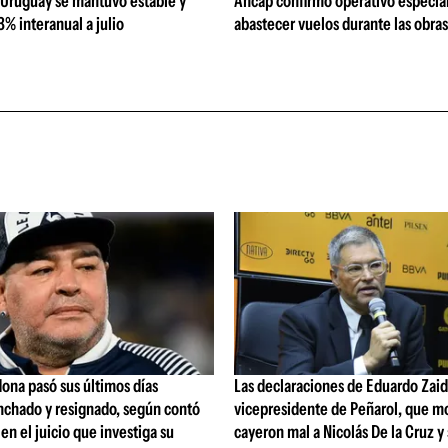
 Uruguay se mantuvo estable y
Ancap confirmó operativo especial
% interanual a julio
abastecer vuelos durante las obra
ona pasó sus últimos días
Las declaraciones de Eduardo Zaid
nchado y resignado, según contó
vicepresidente de Peñarol, que m
 en el juicio que investiga su
cayeron mal a Nicolás De la Cruz y