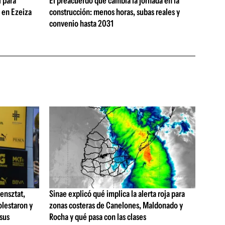
 para
El preacuerdo que cambia la jornada en la
s en Ezeiza
construcción: menos horas, subas reales y
convenio hasta 2031
ensztat,
Sinae explicó qué implica la alerta roja para
olestaron y
zonas costeras de Canelones, Maldonado y
 sus
Rocha y qué pasa con las clases