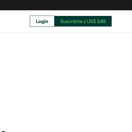
Login
Suscribite x US$ 3,45
uscríbete ahora a El Observador y elegí hasta
donde llegar.
Suscribite x US$ 3,45