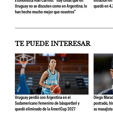
Economista Iván Carrino: "Hay cosas que en
Inflación en
Uruguay no se discuten como en Argentina; lo
quedó en 4,3
han hecho mucho mejor que nosotros"
TE PUEDE INTERESAR
Uruguay perdió con Argentina en el
Diego Marad
Sudamericano femenino de básquetbol y
postrado, hi
quedó eliminado de la AmeriCup 2027
su masajista