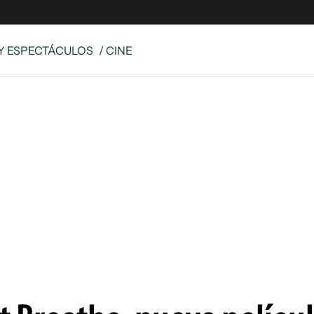
Y ESPECTÁCULOS
/ CINE
e
S
n
es
Siguenos en:
 y Legales
es especiales
ciones
ters
ina
 Unidos