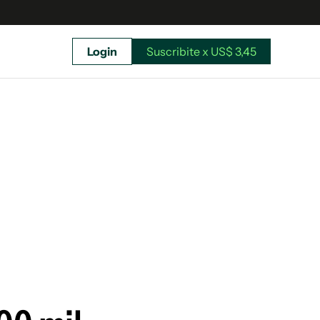
Login
Suscribite x US$ 3,45
uscríbete ahora a El Observador y elegí hasta
donde llegar.
Suscribite x US$ 3,45