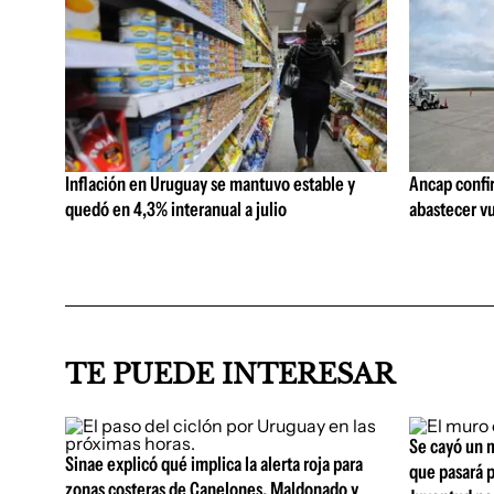
Inflación en Uruguay se mantuvo estable y
Ancap confi
quedó en 4,3% interanual a julio
abastecer vu
TE PUEDE INTERESAR
Se cayó un m
Sinae explicó qué implica la alerta roja para
que pasará p
zonas costeras de Canelones, Maldonado y