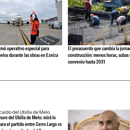
rmó operativo especial para
El preacuerdo que cambia la jorna
elos durante las obras en Ezeiza
construcción: menos horas, subas 
convenio hasta 2031
uro del Ubilla de Melo: mirá lo
ara el partido entre Cerro Largo vs